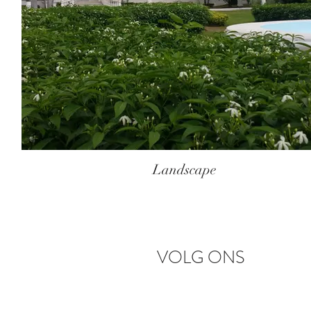
Landscape
VOLG ONS